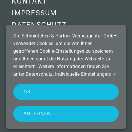
KONTAKT
IMPRESSUM
DATENSCHUTZ
Die Schmidtchen & Partner Werbeagentur GmbH
verwendet Cookies, um die von Ihnen
getroffenen Cookie-Einstellungen zu speichern
© 2026 | Alle Rechte vorbehalten.
und Ihnen somit die Nutzung der Webseite zu
erleichtern. Weitere Informationen finden Sie
Unser Netzwerk:
unter
Datenschutz
.
Individuelle Einstellungen:
bluevision Internet & Multimedia GmbH
rotoshot | Fotografie & Video
OK
rotoshot360 | 3D-Touren
ABLEHNEN