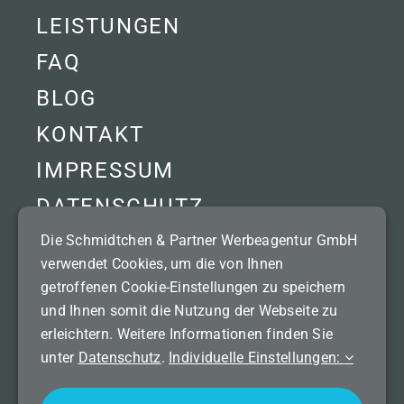
LEISTUNGEN
FAQ
BLOG
KONTAKT
IMPRESSUM
DATENSCHUTZ
Die Schmidtchen & Partner Werbeagentur GmbH
verwendet Cookies, um die von Ihnen
getroffenen Cookie-Einstellungen zu speichern
© 2026 | Alle Rechte vorbehalten.
und Ihnen somit die Nutzung der Webseite zu
erleichtern. Weitere Informationen finden Sie
Unser Netzwerk:
unter
Datenschutz
.
Individuelle Einstellungen:
bluevision Internet & Multimedia GmbH
rotoshot | Fotografie & Video