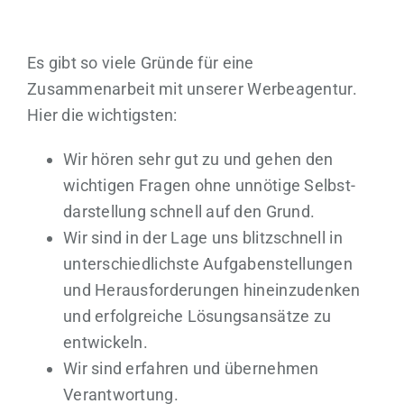
Zum
Inhalt
Es gibt so viele Gründe für eine
springen
Zusammenarbeit mit unserer Werbeagentur.
Hier die wichtigsten:
Wir hören sehr gut zu und gehen den
wichtigen Fragen ohne unnötige Selbst­
darstellung schnell auf den Grund.
Wir sind in der Lage uns blitz­schnell in
unterschiedlichste Aufgaben­stellungen
und Heraus­forderungen hinein­zudenken
und erfolg­reiche Lösungs­ansätze zu
entwickeln.
Wir sind erfahren und übernehmen
Verantwortung.